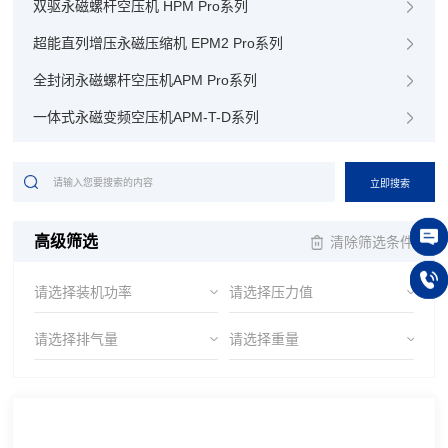
双驱永磁螺杆空压机 HPM Pro系列
超能直列增压永磁压缩机 EPM2 Pro系列
全封闭永磁螺杆空压机APM Pro系列
一体式永磁变频空压机APM-T-D系列
低压两级压缩永磁变频双螺杆空压机LHPM系列
立即搜索
低压永磁变频双螺杆空压机LBPM系列
新一代永磁变频双螺杆空压机APM系列
高级筛选
清除筛选条件
两级压缩变频双螺杆空压机H系列
在线
请选择装机功率
请选择压力值
超能直列增压空压机270-300EPM2
150
超能直列双螺杆空压机EPM2系列
请选择排气量
请选择重量
超能直驱双螺杆空压机 EI系列
无油空压机