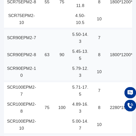
SCR75EPM2-8
55
75
8
1800*1200*1
11.8
SCR75EPM2-
4.50-
10
10
10.5
5.50-14.
SCR90EPM2-7
7
3
5.45-13.
SCR90EPM2-8
63
90
8
1800*1200*1
5
SCR90EPM2-1
5.79-12.
10
0
3
SCR100EPM2-
5.71-17.
7
7
5
在线
SCR100EPM2-
4.89-16.
75
100
8
2280*1500*1
8
3
150
SCR100EPM2-
5.00-14.
10
10
7