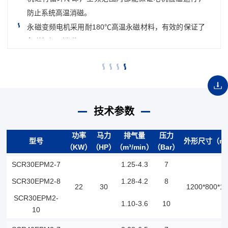
防止系统高温消磁。
永磁变频电机采用耐180℃高温永磁材料，有效的保证了
永磁机组不消磁。
在用气量很小，或是不用气的情况下，系统会进入休眠
状态，实现较好的节能效果。
技术参数
功率
马力
排气量
压力
型号
外形尺寸（m
（KW）
（HP）
（m³/min）
（Bar）
SCR30EPM2-7
1.25-4.3
7
SCR30EPM2-8
1.28-4.2
8
22
30
1200*800*1
SCR30EPM2-
1.10-3.6
10
10