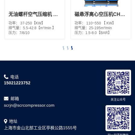
无油螺杆空气压缩机 GPM2系列
磁悬浮离心空压机CH系列
功率：
37-250【KW】
功率：
110~550 【 KW】
排气量：
5.5-42.8【m³/min 】
排气量：
25-195m³/min
压力：
7/8/10
压力：
1.5-8.0【BAR】
电话
15021223752
邮箱
关注公众号
scrjn@scrcompressor.com
地址
上海市金山北部工业区亭枫公路1555号