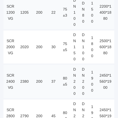
D
150
D
1
SCR
N
2200*1
75
N
5
1200
1205
200
22
1
400*18
±3
8
0
VG
0
80
0
0
0
D
D
1
SCR
N
N
2500*1
75
8
2000
2020
200
30
1
1
600*18
±5
0
VG
5
0
80
0
0
0
D
D
1
SCR
N
N
2450*1
80
9
2400
2380
200
37
2
2
560*19
±5
0
VG
0
0
00
0
0
0
D
D
1
SCR
N
N
2450*1
80
9
2800
2790
200
45
2
2
560*19