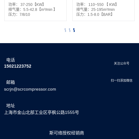
功率：
37-250【KW】
功率：
110~550 【 KW】
排气量：
5.5-42.8【m³/min 】
排气量：
25-195m³/min
压力：
7/8/10
压力：
1.5-8.0【BAR】
电话
关注公众号
15021223752
扫一扫添加微信
邮箱
scrjn@scrcompressor.com
地址
上海市金山北部工业区亭枫公路1555号
斯可络授权经销商