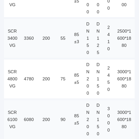
±5
0
VG
0
0
00
0
0
0
D
D
2
SCR
N
N
2500*1
85
4
3400
3360
200
55
1
1
600*18
±3
1
VG
5
2
80
0
0
5
D
D
2
SCR
N
N
3000*1
85
4
4800
4780
200
75
2
1
600*18
±5
5
VG
0
5
80
0
0
0
D
D
3
SCR
N
N
3000*1
85
0
6100
6080
200
90
2
1
600*18
±5
0
VG
0
5
80
0
0
0