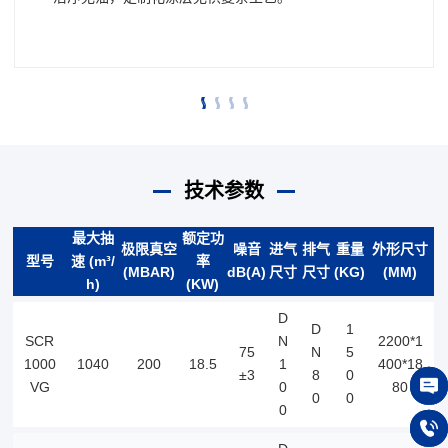
技术参数
最大抽
额定功
极限真空
噪音
进气
排气
重量
外形尺寸
型号
速 (m³/
率
(MBAR)
dB(A)
尺寸
尺寸
(KG)
(MM)
h)
(KW)
D
D
1
SCR
N
2200*1
75
N
5
1000
1040
200
18.5
1
400*18
±3
8
0
VG
0
80
0
0
0
在线