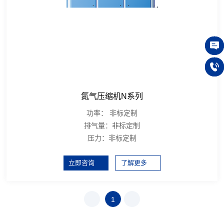
在线
150
氮气压缩机N系列
功率：
非标定制
排气量：
非标定制
压力：
非标定制
立即咨询
了解更多
上一
1
下一
页
页