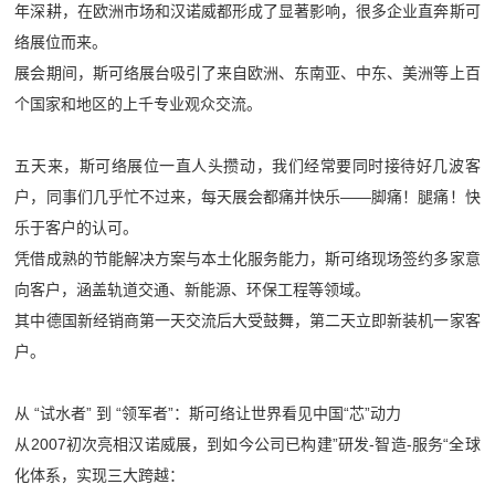
年深耕，在欧洲市场和汉诺威都形成了显著影响，很多企业直奔斯可
络展位而来。
展会期间，斯可络展台吸引了来自欧洲、东南亚、中东、美洲等上百
个国家和地区的上千专业观众交流。
五天来，斯可络展位一直人头攒动，我们经常要同时接待好几波客
户，同事们几乎忙不过来，每天展会都痛并快乐——脚痛！腿痛！快
乐于客户的认可。
凭借成熟的节能解决方案与本土化服务能力，斯可络现场签约多家意
向客户，涵盖轨道交通、新能源、环保工程等领域。
其中德国新经销商第一天交流后大受鼓舞，第二天立即新装机一家客
户。
从 “试水者” 到 “领军者”：斯可络让世界看见中国“芯”动力
从2007初次亮相汉诺威展，到如今公司已构建”研发-智造-服务“全球
化体系，实现三大跨越：