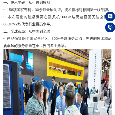
一、技术突破：从引进到原创
• 158项国家专利，30余项全球认证，技术指标对标国际一线品牌。
• 本次展出的磁悬浮离心鼓风机100CB与高速直驱无油空压机
60GPM2均代表行业最高水平。
在线
二、全球布局：从中国到全球
150
• 产品畅销84个国家与地区，500+全球服务网点，先进的技术和品
质卓越的服务活跃在全世界的各个角落。